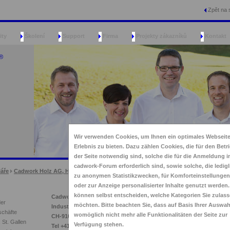
Zpět na 
ity
Školení
Support
Firma
Projekty zákazníků
Kontakt
Wir verwenden Cookies, um Ihnen ein optimales Webseit
Erlebnis zu bieten. Dazu zählen Cookies, die für den Betr
der Seite notwendig sind, solche die für die Anmeldung 
cadwork-Forum erforderlich sind, sowie solche, die ledigl
láře
Cadwork Holz AG, Herisau (CH)
zu anonymen Statistikzwecken, für Komforteinstellunge
oder zur Anzeige personalisierter Inhalte genutzt werden.
können selbst entscheiden, welche Kategorien Sie zulas
Cadwork Holz AG
der
möchten. Bitte beachten Sie, dass auf Basis Ihrer Auswah
Industriestrasse 28
schäfte
womöglich nicht mehr alle Funktionalitäten der Seite zur
CH-9100 Herisau
 St. Gallen
Verfügung stehen.
Tel +41 71 242 00 30