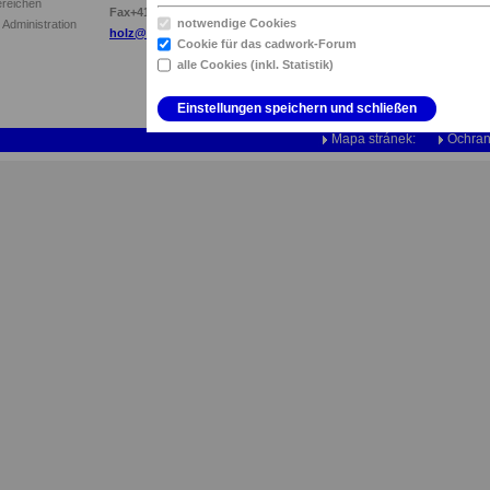
ereichen
Fax+41 71 242 00 39
notwendige Cookies
Administration
holz@cadwork.ch
Cookie für das cadwork-Forum
alle Cookies (inkl. Statistik)
Einstellungen speichern und schließen
Mapa stránek:
Ochran