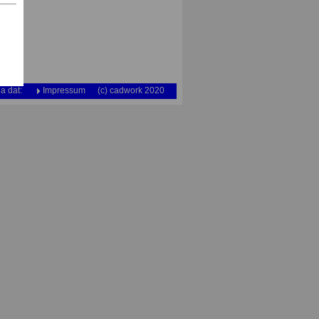
a dat:
Impressum
(c) cadwork 2020