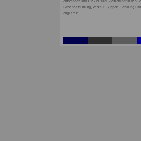
entstanden und zur Zeit sind 6 Mitarbeiter in den B
Geschäftsführung, Verkauf, Support, Schulung und 
angestellt.