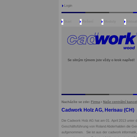
Login
Start
Řešení
Moduly
Aktual
Se silným týmem jste vždy o krok napřed!
Nacházíte se zde:
Firma
Naše centrální kance
Cadwork Holz AG, Herisau (CH)
Die Cadwork Holz AG hat am 01. April 2013 unter 
Geschäftsführung von Roland Abderhalden die Ge
aufgenommen. Sie ist aus der cadwork informatik,