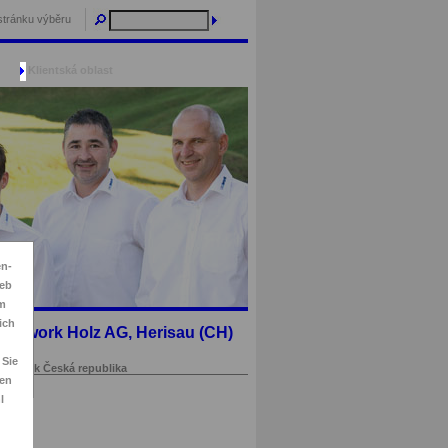
stránku výběru
Klientská oblast
en-
ieb
im
ich
Cadwork Holz AG, Herisau (CH)
n
 Sie
cadwork Česká republika
sen
l