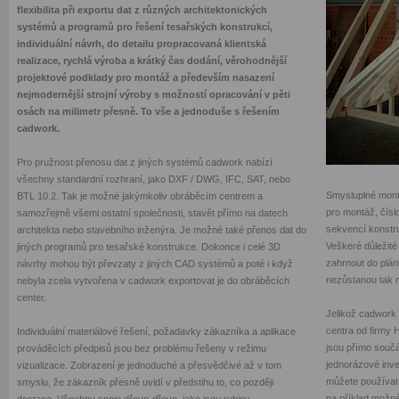
flexibilita při exportu dat z různých architektonických
systémů a programů pro řešení tesařských konstrukcí,
individuální návrh, do detailu propracovaná klientská
realizace, rychlá výroba a krátký čas dodání, věrohodnější
projektové podklady pro montáž a především nasazení
nejmodernější strojní výroby s možností opracování v pěti
osách na milimetr přesně. To vše a jednoduše s řešením
cadwork.
Pro pružnost přenosu dat z jiných systémů cadwork nabízí
všechny standardní rozhraní, jako DXF / DWG, IFC, SAT, nebo
Smysluplné mont
BTL 10.2. Tak je možné jakýmkoliv obráběcím centrem a
pro montáž, číslo
samozřejmě všemi ostatní společnosti, stavět přímo na datech
sekvencí konstru
architekta nebo stavebního inženýra. Je možné také přenos dat do
Veškeré důležité
jiných programů pro tesařské konstrukce. Dokonce i celé 3D
zahrnout do plán
návrhy mohou být převzaty z jiných CAD systémů a poté i když
nezůstanou tak 
nebyla zcela vytvořena v cadwork exportovat je do obráběcích
center.
Jelikož cadwork 
centra od firmy 
Individuální materiálové řešení, požadavky zákazníka a aplikace
jsou přímo součá
prováděcích předpisů jsou bez problému řešeny v režimu
jednorázové inve
vizualizace. Zobrazení je jednoduché a přesvědčivé až v tom
můžete používat 
smyslu, že zákazník přesně uvidí v předstihu to, co později
na příklad možné