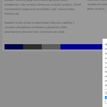
dostane. Všechny spoje dřevo-dřevo, jako jsou rybiny,
obráběcími centr
přeplátování, nebo tyrolský zámek jsou součástí systému, včetně
jiného výrobce.
mechanických spojovacích prostředků, např. trámové botky,
úhelníky atd..
Rapidně rychlá výroba a krátké dodací lhůty jsou zajištěny s
vysokým uživatelským komfortem a především 100%
automatickým přenosem dat z konstrukce do strojů.
W
E
d
c
z
o
k
m
w
V