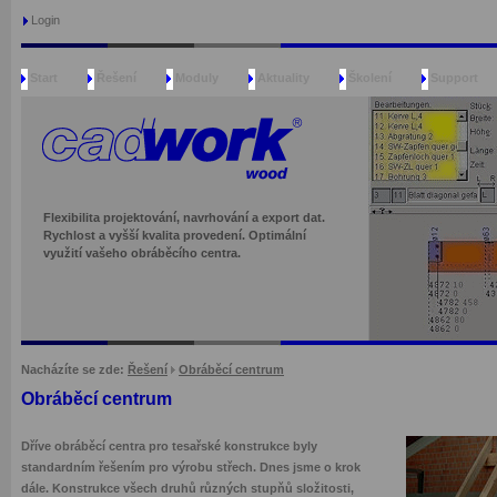
Login
Start
Řešení
Moduly
Aktuality
Školení
Support
Flexibilita projektování, navrhování a export dat.
Rychlost a vyšší kvalita provedení. Optimální
využití vašeho obráběcího centra.
Nacházíte se zde:
Řešení
Obráběcí centrum
Obráběcí centrum
Dříve obráběcí centra pro tesařské konstrukce byly
standardním řešením pro výrobu střech. Dnes jsme o krok
dále. Konstrukce všech druhů různých stupňů složitosti,