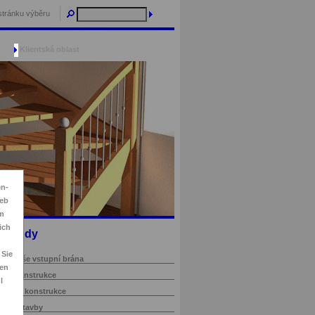
stránku výběru
Klientská oblast
en-
ieb
im
ich
Schody
n
 Sie
2D - Vaše vstupní brána
sen
3D - Konstrukce
l
Střešní konstrukce
Dřevostavby