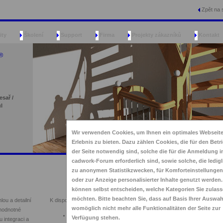
Zpět na 
ity
Školení
Support
Firma
Projekty zákazníků
Kontakt
sař /
l
Wir verwenden Cookies, um Ihnen ein optimales Webseit
Erlebnis zu bieten. Dazu zählen Cookies, die für den Betr
der Seite notwendig sind, solche die für die Anmeldung 
cadwork-Forum erforderlich sind, sowie solche, die ledigl
zu anonymen Statistikzwecken, für Komforteinstellunge
oder zur Anzeige personalisierter Inhalte genutzt werden.
können selbst entscheiden, welche Kategorien Sie zulas
möchten. Bitte beachten Sie, dass auf Basis Ihrer Auswah
ou a detailní
K dispozici jsou vám následující možnosti práce:
womöglich nicht mehr alle Funktionalitäten der Seite zur
hodnotné
Volné, jednoduché, nebo komplexní půdorysy schodů
Verfügung stehen.
 integraci a