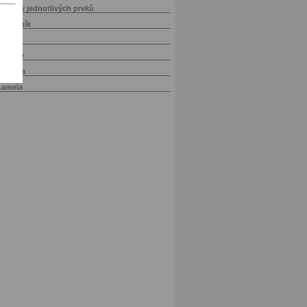
Výkresy jednotlivých prvků
Kusovník
Stroje
Schody
Varianta
Lamela