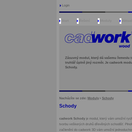
Login
Start
Řešení
Moduly
Aktual
Zásuvný modul, který dá vašemu řemeslu te
truhlář úplně jiný rozměr. Je cadwork modu
Schody.
Nacházíte se zde:
Moduly
Schody
Schody
cadwork Schody
je modul, který vám umožní rychl
tvorbu veškerých druhů dřevěných schodišť. Plno
začlenění do cadwork 3D vám umožní jednoduchou