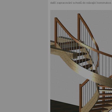
další zapracování schodů do stávající konstrukce.