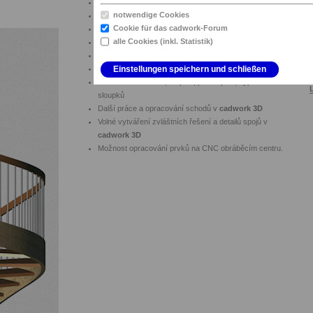
Převzetí půdorysů z
cadwork 2D
notwendige Cookies
Tvorba parametrických půdorysů v
cadwork Varianta
Cookie für das cadwork-Forum
Volná kombinace konstrukcí schodnic
alle Cookies (inkl. Statistik)
Vizualizace schodů pomocí libovolných textur a materiálů
Automatické, nebo volné zakřivení půdorysu a schodnic
Dynamické provedení všech změn
Einstellungen speichern und schließen
Generace schodnic, stupnic, podstupnic, výplní zábradlí a
sloupků
Další práce a opracování schodů v
cadwork 3D
Volné vytváření zvláštních řešení a detailů spojů v
cadwork 3D
Možnost opracování prvků na CNC obráběcím centru.